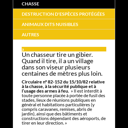
CHASSE
DESTRUCTION D'ESPÈCES PROTÉGÉES
ANIMAUX DITS NUISIBLES
AUTRES
a
Un chasseur tire un gibier.
Quand il tire, il a un village
dans son viseur plusieurs
centaines de mètres plus loin.
Circulaire n° 82-152 du 15/10/82 relative
à la chasse, à la sécurité publique et à
l’usage des armes à feu.
» Il est interdit à
toute personne placée à portée de fusil des
stades, lieux de réunions publiques en
général et habitations particulières (y
compris caravanes, remises, abris de
jardin), ainsi que des bâtiments et
constructions dépendant des aéroports, de
tirer en leur direction. »