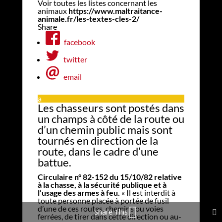
Voir toutes les listes concernant les
animaux
https://www.maltraitance-
animale.fr/les-textes-cles-2/
Share
facebook
twitter
email
a
Les chasseurs sont postés dans
un champs à côté de la route ou
d’un chemin public mais sont
tournés en direction de la
route, dans le cadre d’une
battue.
Circulaire n° 82-152 du 15/10/82 relative
à la chasse, à la sécurité publique et à
l’usage des armes à feu.
« Il est interdit à
toute personne placée à portée de fusil
d’une de ces routes, chemins ou voies
Share This
ferrées, de tirer dans cette direction ou au-