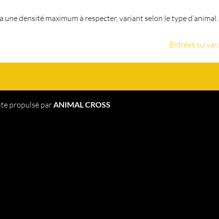
 y a une densité maximum à respecter, variant selon le type d’animal.
Entrées suivan
ite propulsé par
ANIMAL CROSS