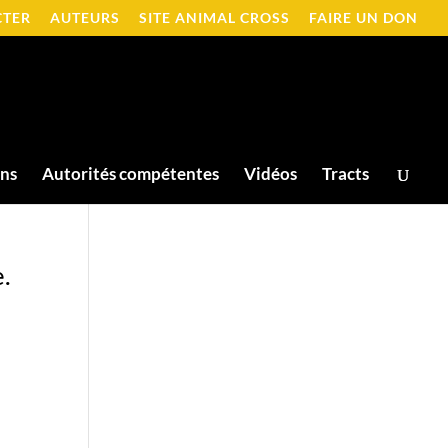
CTER
AUTEURS
SITE ANIMAL CROSS
FAIRE UN DON
ons
Autorités compétentes
Vidéos
Tracts
.