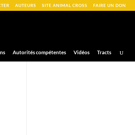
CTER
AUTEURS
SITE ANIMAL CROSS
FAIRE UN DON
ons
Autorités compétentes
Vidéos
Tracts