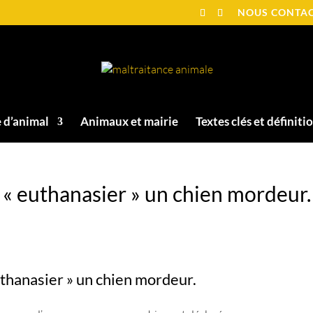
NOUS CONTA
 d’animal
Animaux et mairie
Textes clés et définiti
e « euthanasier » un chien mordeur.
uthanasier » un chien mordeur.