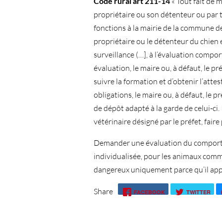
Code rural art 211-14
« Tout fait de 
propriétaire ou son détenteur ou par 
fonctions à la mairie de la commune d
propriétaire ou le détenteur du chien 
surveillance (…], à l’évaluation compo
évaluation, le maire ou, à défaut, le 
suivre la formation et d’obtenir l’atte
obligations, le maire ou, à défaut, le 
de dépôt adapté à la garde de celui-ci.
vétérinaire désigné par le préfet, fair
Demander une évaluation du comportem
individualisée, pour les animaux com
dangereux uniquement parce qu’il appa
Share
FACEBOOK
TWITTER