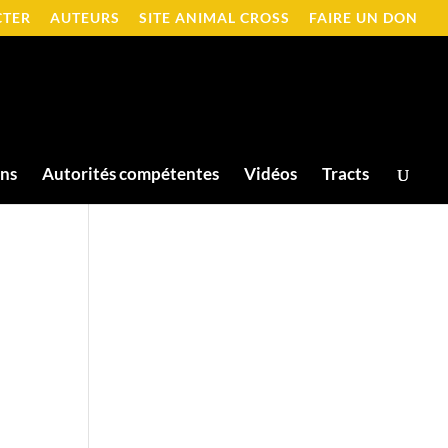
CTER
AUTEURS
SITE ANIMAL CROSS
FAIRE UN DON
ons
Autorités compétentes
Vidéos
Tracts