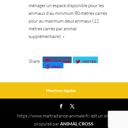
ménager un espace disponible pour les
animaux d’au minimum 80 mètres carrés
pour au maximum deux animaux (12
mètres carrés par animal
supplémentaire). »
Share
FACEBOOK
TWITTER
EMAIL
Mentions légales
https://www.maltraitance-animale.fr/ est un site
propulsé par
ANIMAL CROSS